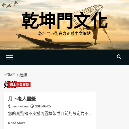
Skip
to
乾坤門文化
content
乾坤門五術官方正體中文網站
Primary
Menu
HOME
姻緣
姻緣
線上免費靈籤
月下老人靈籤
webnettime
2018-02-05
您的瀏覽器不支援內置框架或目前的設定為不...
Read
Read More
more