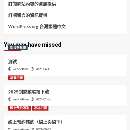
訂閱網站內容的資訊提供
訂閱留言的資訊提供
WordPress.org 台灣繁體中文
You may have missed
影音多媒體
测试
webnettime
2025-06-10
法會相關
2025制煞鎮宅福下載
webnettime
2025-01-26
線上預約諮詢
諮詢相關
線上預約諮詢（線上與線下）
webnettime
2021-09-25