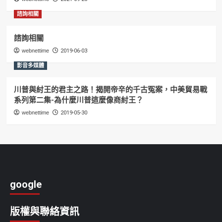
諮詢相關
諮詢相關
webnettime
2019-06-03
影音多媒體
川普與紂王的君主之路！揭開帝辛的千古冤案，中美貿易戰
系列第二集-為什麼川普這麼像商紂王？
webnettime
2019-05-30
google
版權與聯絡資訊