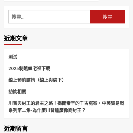
about
月
搜
下
尋
老
人
關
靈
鍵
近期文章
籤
字:
测试
2025制煞鎮宅福下載
線上預約諮詢（線上與線下）
諮詢相關
川普與紂王的君主之路！揭開帝辛的千古冤案，中美貿易戰
系列第二集-為什麼川普這麼像商紂王？
近期留言