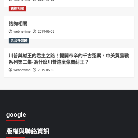
諮詢相關
諮詢相關
webnettime
2019-06-03
影音多媒體
川普與紂王的君主之路！揭開帝辛的千古冤案，中美貿易戰
系列第二集-為什麼川普這麼像商紂王？
webnettime
2019-05-30
google
版權與聯絡資訊