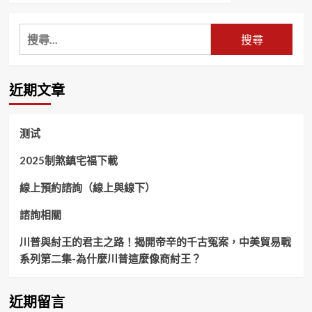
about
註
搜
生
尋
娘
娘
關
靈
鍵
近期文章
籤
字:
测试
2025制煞鎮宅福下載
線上預約諮詢（線上與線下）
諮詢相關
川普與紂王的君主之路！揭開帝辛的千古冤案，中美貿易戰
系列第二集-為什麼川普這麼像商紂王？
近期留言