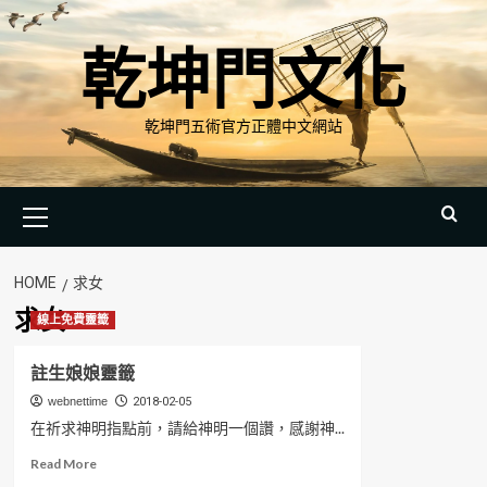
Skip
to
乾坤門文化
content
乾坤門五術官方正體中文網站
Primary
Menu
HOME
求女
求女
線上免費靈籤
註生娘娘靈籤
webnettime
2018-02-05
在祈求神明指點前，請給神明一個讚，感謝神...
Read
Read More
more