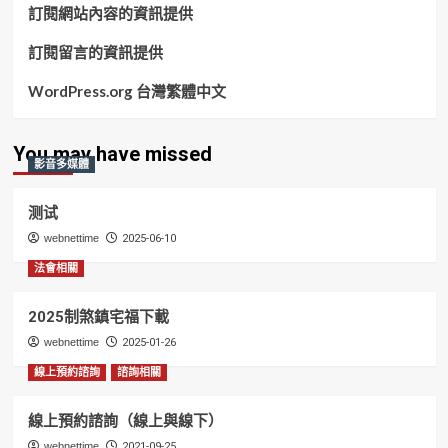
訂閱網站內容的資訊提供
訂閱留言的資訊提供
WordPress.org 台灣繁體中文
You may have missed
影音多媒體
测试
webnettime
2025-06-10
法會相關
2025制煞鎮宅福下載
webnettime
2025-01-26
線上預約諮詢
諮詢相關
線上預約諮詢（線上與線下）
webnettime
2021-09-25