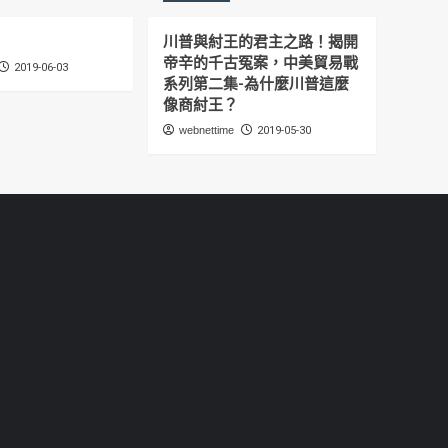
川普與紂王的君主之路！揭開
帝辛的千古冤案，中美貿易戰
2019-06-03
系列第二集-為什麼川普這麼
像商紂王？
webnettime
2019-05-30