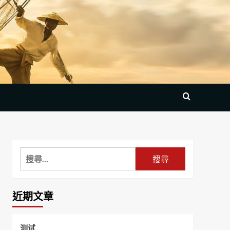
搜
尋
關
鍵
近期文章
字:
测试