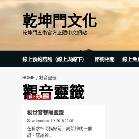
Skip
to
乾坤門文化
content
乾坤門五術官方正體中文網站
線上預約諮詢（線上與線下）
諮詢相關
線上免
HOME
觀音靈籤
觀音靈籤
線上免費靈籤
觀世音菩薩靈籤
webnettime
2018-02-05
在祈求神明指點前，請給神明一個
讚，感謝神...