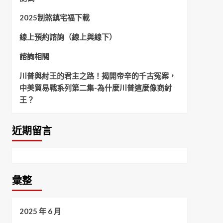
2025制煞鎮宅福下載
線上預約諮詢（線上與線下）
諮詢相關
川普與紂王的君主之路！揭開帝辛的千古冤案，
中美貿易戰系列第二集-為什麼川普這麼像商紂
王？
近期留言
彙整
2025 年 6 月