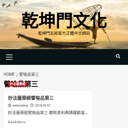
Skip
to
乾坤門文化
content
乾坤門五術官方正體中文網站
Primary
Menu
HOME
譬喻品第三
譬喻品第三
妙法蓮華經
妙法蓮華經譬喻品第三
webnettime
2018-05-07
妙法蓮華經譬喻品第三 爾時舍利弗踴躍歡喜...
Read
Read More
more