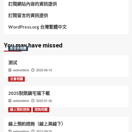
訂閱網站內容的資訊提供
訂閱留言的資訊提供
WordPress.org 台灣繁體中文
You may have missed
影音多媒體
测试
webnettime
2025-06-10
法會相關
2025制煞鎮宅福下載
webnettime
2025-01-26
線上預約諮詢
諮詢相關
線上預約諮詢（線上與線下）
webnettime
2021-09-25