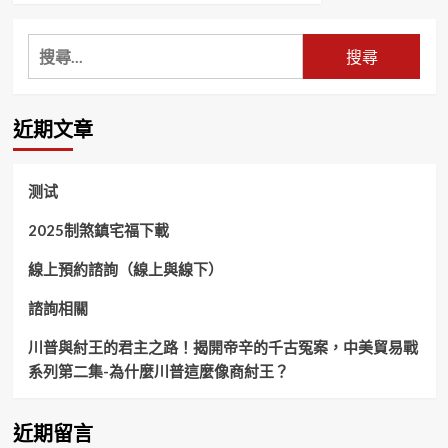
about
妙
搜
法
尋
蓮
華
關
經
鍵
近期文章
譬
字:
喻
品
第
测试
三
2025制煞鎮宅福下載
線上預約諮詢（線上與線下）
諮詢相關
川普與紂王的君主之路！揭開帝辛的千古冤案，中美貿易戰
系列第二集-為什麼川普這麼像商紂王？
近期留言