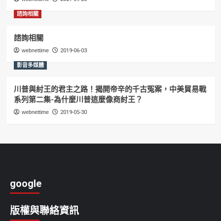
諮詢相關
諮詢相關
webnettime
2019-06-03
影音多媒體
川普與紂王的君主之路！揭開帝辛的千古冤案，中美貿易戰
系列第二集-為什麼川普這麼像商紂王？
webnettime
2019-05-30
google
版權與聯絡資訊