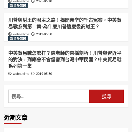
webnettime
2025-06-10
影音多媒體
川普與紂王的君主之路！揭開帝辛的千古冤案，中美貿
易戰系列第二集-為什麼川普這麼像商紂王？
webnettime
2019-05-30
影音多媒體
中美貿易戰怎麼打？陳老師的直播剖析！川普與習近平
的對決，到底會不會傷害到台灣中華民國？中美貿易戰
系列第一集
webnettime
2019-05-30
搜
尋
關
鍵
近期文章
字: