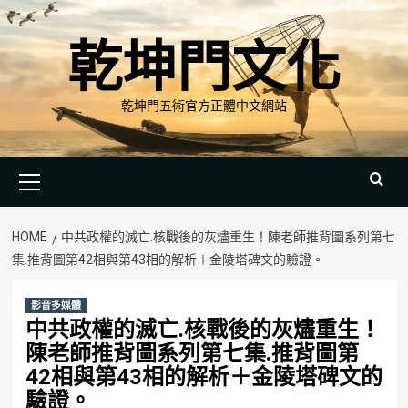
Skip
to
乾坤門文化
content
乾坤門五術官方正體中文網站
Primary
Menu
HOME
中共政權的滅亡.核戰後的灰燼重生！陳老師推背圖系列第七
集.推背圖第42相與第43相的解析＋金陵塔碑文的驗證。
影音多媒體
中共政權的滅亡.核戰後的灰燼重生！
陳老師推背圖系列第七集.推背圖第
42相與第43相的解析＋金陵塔碑文的
驗證。