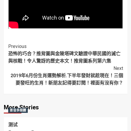
Post
Previous
恐怖的巧合？推背圖與金陵塔碑文驗證中華民國的滅亡
Navigation
與核戰！令人驚訝的歷史本文！推背圖系列第六集
Next
2019年6月份生肖運勢解析.下半年發財就趁現在！三個
要發旺的生肖！新朋友記得要訂閱！裡面有沒有你？
More Stories
影音多媒體
测试