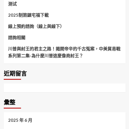
测试
2025制煞鎮宅福下載
線上預約諮詢（線上與線下）
諮詢相關
川普與紂王的君主之路！揭開帝辛的千古冤案，中美貿易戰
系列第二集-為什麼川普這麼像商紂王？
近期留言
彙整
2025 年 6 月