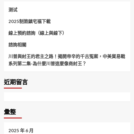
测试
2025制煞鎮宅福下載
線上預約諮詢（線上與線下）
諮詢相關
川普與紂王的君主之路！揭開帝辛的千古冤案，中美貿易戰
系列第二集-為什麼川普這麼像商紂王？
近期留言
彙整
2025 年 6 月