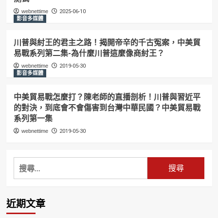
webnettime
2025-06-10
影音多媒體
川普與紂王的君主之路！揭開帝辛的千古冤案，中美貿
易戰系列第二集-為什麼川普這麼像商紂王？
webnettime
2019-05-30
影音多媒體
中美貿易戰怎麼打？陳老師的直播剖析！川普與習近平
的對決，到底會不會傷害到台灣中華民國？中美貿易戰
系列第一集
webnettime
2019-05-30
搜
尋
關
鍵
近期文章
字: