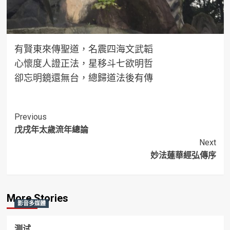
有賢東來傳聖道，名震四海文武韜
心懷度人證正法，星移斗七欲明哲
卻忘明鏡還無台，總歸道法後有傳
Post
Previous
戊戌年太歲流年總論
Navigation
Next
妙法蓮華經弘傳序
More Stories
影音多媒體
测试