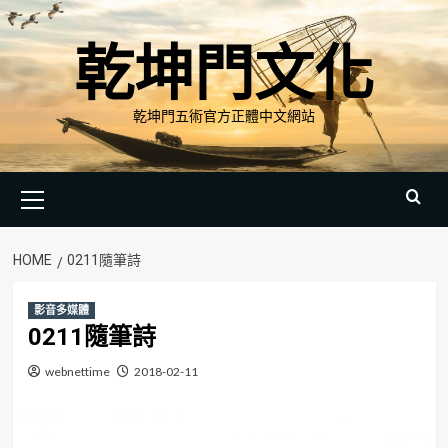
Skip
to
乾坤門文化
content
乾坤門五術官方正體中文網站
Primary
Menu
HOME
0211隨筆詩
影音多媒體
0211隨筆詩
webnettime
2018-02-11